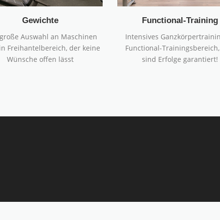
Gewichte
Functional-Training
 große Auswahl an Maschinen
Intensives Ganzkörpertraini
n Freihantelbereich, der keine
Functional-Trainingsbereich,
Wünsche offen lässt
sind Erfolge garantiert!