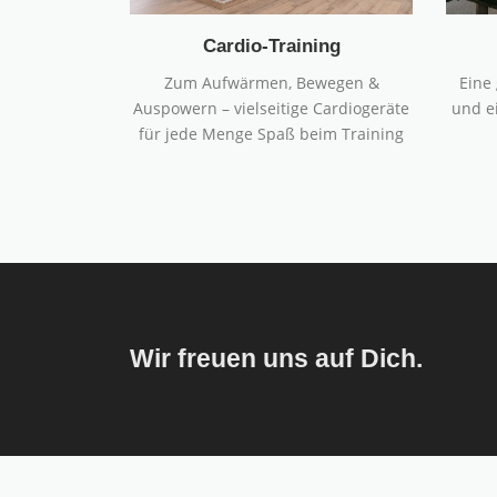
Cardio-Training
Zum Aufwärmen, Bewegen &
Eine
Auspowern – vielseitige Cardiogeräte
und ei
für jede Menge Spaß beim Training
Wir freuen uns auf Dich.