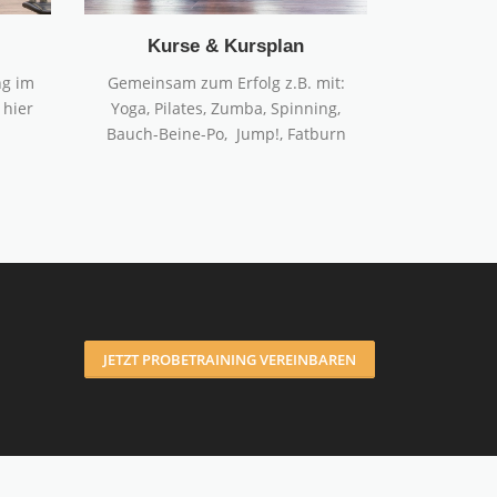
Kurse & Kursplan
ng im
Gemeinsam zum Erfolg z.B. mit:
 hier
Yoga, Pilates, Zumba, Spinning,
Bauch-Beine-Po, Jump!, Fatburn
JETZT PROBETRAINING VEREINBAREN